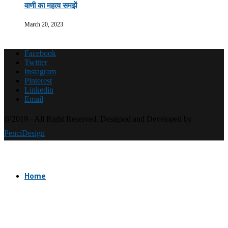
वाणी का महत्व समझें
March 20, 2023
Facebook
Twitter
Instagram
Pinterest
Linkedin
Email
@2019 - All Right Reserved. Designed and Developed by
PenciDesign
Home